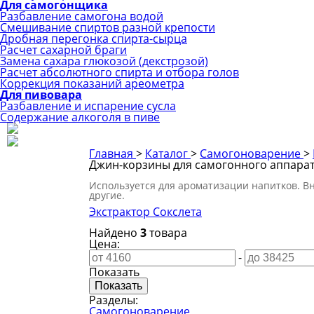
Для самогонщика
Разбавление самогона водой
Смешивание спиртов разной крепости
Дробная перегонка спирта-сырца
Расчет сахарной браги
Замена сахара глюкозой (декстрозой)
Расчет абсолютного спирта и отбора голов
Коррекция показаний ареометра
Для пивовара
Разбавление и испарение сусла
Содержание алкоголя в пиве
Главная
>
Каталог
>
Самогоноварение
>
Джин-корзины для самогонного аппарат
Используется для ароматизации напитков. Вну
другие.
Экстрактор Сокслета
Найдено
3
товара
Цена:
-
Показать
Разделы:
Самогоноварение