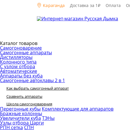
Караганда
Доставка за 1₽
Оплата
О
Каталог товаров
Самогоноварение
Самогонные аппараты
Дистилляторы
Колонного типа
С узлом отбора
Автоматические
Аппараты без куба
Самогонные автоклавы 2 в 1
Как выбрать самогонный аппарат
Сравнить аппараты
Школа самогоноварения
Перегонные кубы
Комплектующие для аппаратов
Бражные колонны
Увеличители куба
ТЭНы
Узлы отбора
Царги
РПН сетка
СПН