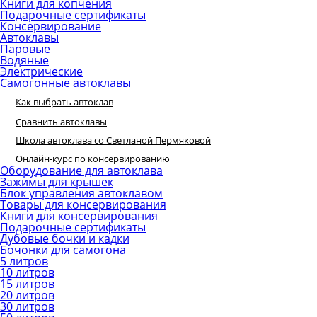
Книги для копчения
Подарочные сертификаты
Консервирование
Автоклавы
Паровые
Водяные
Электрические
Самогонные автоклавы
Как выбрать автоклав
Сравнить автоклавы
Школа автоклава со Светланой Пермяковой
Онлайн-курс по консервированию
Оборудование для автоклава
Зажимы для крышек
Блок управления автоклавом
Товары для консервирования
Книги для консервирования
Подарочные сертификаты
Дубовые бочки и кадки
Бочонки для самогона
5 литров
10 литров
15 литров
20 литров
30 литров