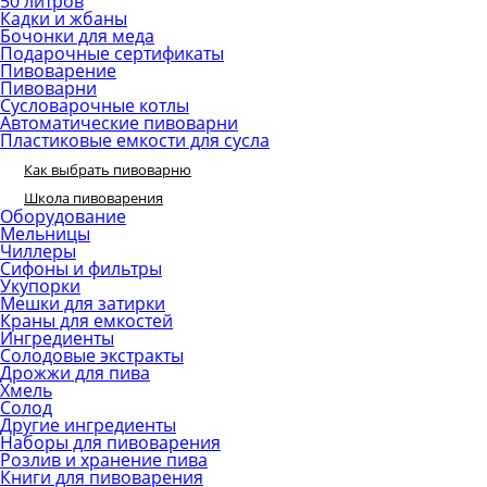
50 литров
Кадки и жбаны
Бочонки для меда
Подарочные сертификаты
Пивоварение
Пивоварни
Сусловарочные котлы
Автоматические пивоварни
Пластиковые емкости для сусла
Как выбрать пивоварню
Школа пивоварения
Оборудование
Мельницы
Чиллеры
Сифоны и фильтры
Укупорки
Мешки для затирки
Краны для емкостей
Ингредиенты
Солодовые экстракты
Дрожжи для пива
Хмель
Солод
Другие ингредиенты
Наборы для пивоварения
Розлив и хранение пива
Книги для пивоварения