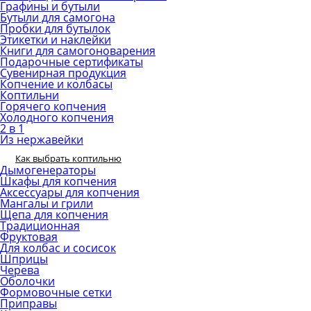
Графины и бутыли
Бутыли для самогона
Пробки для бутылок
Этикетки и наклейки
Книги для самогоноварения
Подарочные сертификаты
Сувенирная продукция
Копчение и колбасы
Коптильни
Горячего копчения
Холодного копчения
2 в 1
Из нержавейки
Как выбрать коптильню
Дымогенераторы
Шкафы для копчения
Аксессуары для копчения
Мангалы и грили
Щепа для копчения
Традиционная
Фруктовая
Для колбас и сосисок
Шприцы
Черева
Оболочки
Формовочные сетки
Приправы