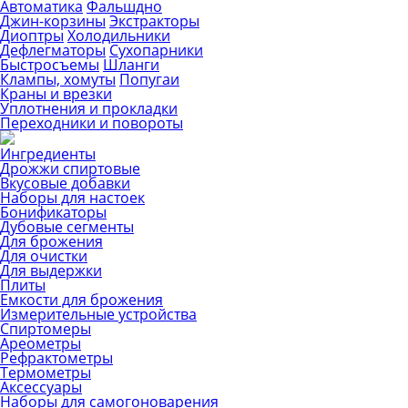
Автоматика
Фальшдно
Джин-корзины
Экстракторы
Диоптры
Холодильники
Дефлегматоры
Сухопарники
Быстросъемы
Шланги
Клампы, хомуты
Попугаи
Краны и врезки
Уплотнения и прокладки
Переходники и повороты
Ингредиенты
Дрожжи спиртовые
Вкусовые добавки
Наборы для настоек
Бонификаторы
Дубовые сегменты
Для брожения
Для очистки
Для выдержки
Плиты
Емкости для брожения
Измерительные устройства
Спиртомеры
Ареометры
Рефрактометры
Термометры
Аксессуары
Наборы для самогоноварения