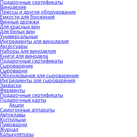
Подарочные сертификаты
Виноделие
Прессы и другое оборудование
Емкости для брожения
Винные дрожжи
Для красных вин
Для белых вин
Универсальные
Ингредиенты для виноделия
Аксессуары
Наборы для виноделия
Книги для винодела
Подарочные сертификаты
Сыроварение
Сыроварни
Оборудование для сыроварения
Ингредиенты для сыроварения
Закваски
Ферменты
Подарочные сертификаты
Подарочные карты
Акции
Самогонные аппараты
Автоклавы
Коптильни
Пивоварни
Журнал
Калькуляторы