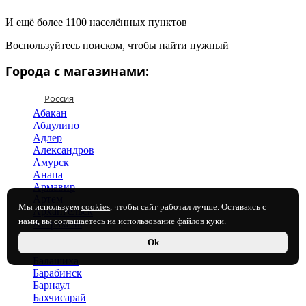
И ещё более 1100 населённых пунктов
Воспользуйтесь поиском, чтобы найти нужный
Города с магазинами:
Россия
Абакан
Абдулино
Адлер
Александров
Амурск
Анапа
Армавир
Артем
Мы используем
cookies
, чтобы сайт работал лучше. Оставаясь с
Архангельск
нами, вы соглашаетесь на использование файлов куки.
Астрахань
Ачинск
Ok
Балаково
Балашиха
Барабинск
Барнаул
Бахчисарай