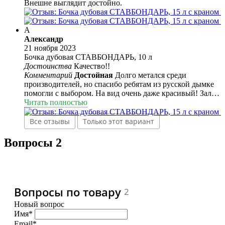
Внешне выглядит достойно.
А
Александр
21 ноября 2023
Бочка дубовая СТАВБОНДАРЬ, 10 л
Достоинства
Качество!!
Комментарий
Достойная
Долго метался среди
производителей, но спасибо ребятам из русской дымке
помогли с выбором. На вид очень даже красивый! Залил
воду, с торца появилась небольшая капелька но по
Читать полностью
истечению 15 минут высохла. Я доволен!!
Все отзывы
Только этот вариант
Вопросы
2
Вопросы по товару
2
Новый вопрос
Имя*
Email*