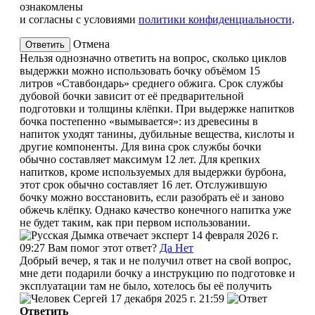
ознакомлены
и согласны с условиями
политики конфиденциальности
.
Отмена
Нельзя однозначно ответить на вопрос, сколько циклов
выдержки можно использовать бочку объёмом 15
литров «Ставбондарь» среднего обжига. Срок службы
дубовой бочки зависит от её предварительной
подготовки и толщины клёпки. При выдержке напитков
бочка постепенно «вымывается»: из древесины в
напиток уходят танины, дубильные вещества, кислоты и
другие компоненты. Для вина срок службы бочки
обычно составляет максимум 12 лет. Для крепких
напитков, кроме используемых для выдержки бурбона,
этот срок обычно составляет 16 лет. Отслужившую
бочку можно восстановить, если разобрать её и заново
обжечь клёпку. Однако качество конечного напитка уже
не будет таким, как при первом использовании.
эксперт
14 февраля 2026 г.
09:27
Вам помог этот ответ?
Да
Нет
Добрый вечер, я так и не получил ответ на свой вопрос,
мне дети подарили бочку а инструкцию по подготовке и
эксплуатации там не было, хотелось бы её получить
Сергей
17 декабря 2025 г. 21:59
Ответить