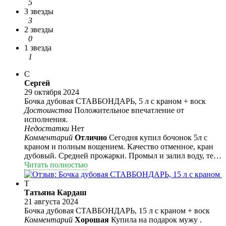
5
3 звезды
3
2 звезды
0
1 звезда
1
С
Сергей
29 октября 2024
Бочка дубовая СТАВБОНДАРЬ, 5 л с краном + воск
Достоинства
Положительное впечатление от
исполнения.
Недостатки
Нет
Комментарий
Отлично
Сегодня купил бочонок 5л с
краном и полным вощением. Качество отменное, кран
дубовый. Средней прожарки. Промыл и залил воду, течи
нет, кран держит.
Читать полностью
Т
Татьяна Кардаш
21 августа 2024
Бочка дубовая СТАВБОНДАРЬ, 15 л с краном + воск
Комментарий
Хорошая
Купила на подарок мужу .