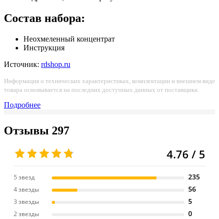
Состав набора:
Неохмеленный концентрат
Инструкция
Источник:
rdshop.ru
Информация о технических характеристиках, комплектации и внешнем виде
товара основывается на последних доступных данных от поставщика.
Подробнее
Отзывы
297
4.76 / 5
235
5 звезд
56
4 звезды
5
3 звезды
0
2 звезды