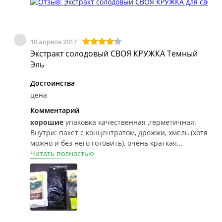
использую холодильник - кегератор и углекислоту -
так процесс приготовления ускоряется всего до 10
дней.(7-9 дней брожения, и 2-3 дня - охлаждение и
карбонизация) Часть пива выпивается прямо из
10 апреля 2017
кега с помощью специального крана, часть - по
Экстракт солодовый СВОЯ КРУЖКА Темный
бутылкам для друзей. На фото - Жигулевское из
Эль
набора, купленного в РД, 10 день после покупки
набора.
Достоинства
цена
Комментарий
хорошие
упаковка качественная ,герметичная.
Внутри: пакет с концентратом, дрожжи, хмель (хотя
можно и без него готовить), очень краткая
инструкция:-). При варке сусла появляется
Читать полностью
приятный запах как в пекарне. Пахнет хлебом.