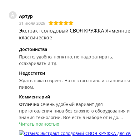
А
Артур
31 июля 2026
Экстракт солодовый СВОЯ КРУЖКА Ячменное
классическое
Достоинства
Просто, удобно, понятно, не надо затирать,
осахаривать и тд.
Недостатки
Ждать пока созреет. Но от этого пиво и становится
пивом.
Комментарий
Отлично
Очень удобный вариант для
приготовления пива без сложного оборудования и
знания технологии. Все есть в наборе от и до.
Просто следуйте инструкции и получится пиво
Читать полностью
уровня дорогого паба