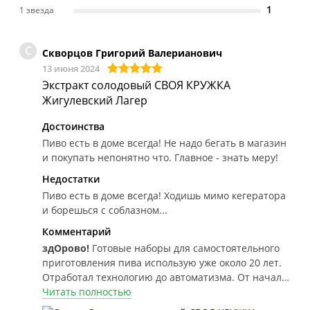
1
1 звезда
С
Скворцов Григорий Валерианович
13 июня 2024
Экстракт солодовый СВОЯ КРУЖКА
Жигулевский Лагер
Достоинства
Пиво есть в доме всегда! Не надо бегать в магазин
и покупать непонятно что. Главное - знать меру!
Недостатки
Пиво есть в доме всегда! Ходишь мимо кегератора
и борешься с соблазном...
Комментарий
здОрово!
Готовые наборы для самостоятельного
приготовления пива использую уже около 20 лет.
Отработал технологию до автоматизма. От начала
приготовления до готового продукта - всего 10-14
Читать полностью
дней. Последние 8 лет для карбонизации