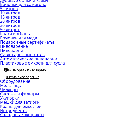
Дубовые бочки и кадки
Бочонки для самогона
5 литров
10 литров
15 литров
20 литров
30 литров
50 литров
Кадки и жбаны
Бочонки для меда
Подарочные сертификаты
Пивоварение
Пивоварни
Сусловарочные котлы
Автоматические пивоварни
Пластиковые емкости для сусла
Как выбрать пивоварню
Школа пивоварения
Оборудование
Мельницы
Чиллеры
Сифоны и фильтры
Укупорки
Мешки для затирки
Краны для емкостей
Ингредиенты
Солодовые экстракты