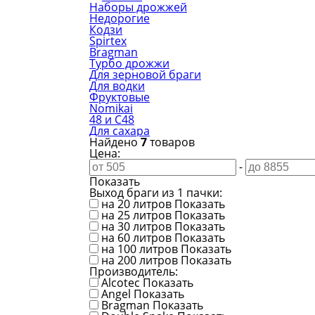
Наборы дрожжей
Недорогие
Кодзи
Spirtex
Bragman
Турбо дрожжи
Для зерновой браги
Для водки
Фруктовые
Nomikai
48 и C48
Для сахара
Найдено
7
товаров
Цена:
-
Показать
Выход браги из 1 пачки:
на 20 литров
Показать
на 25 литров
Показать
на 30 литров
Показать
на 60 литров
Показать
на 100 литров
Показать
на 200 литров
Показать
Производитель:
Alcotec
Показать
Angel
Показать
Bragman
Показать