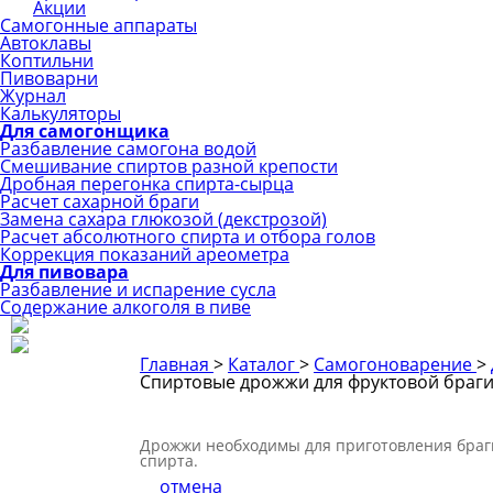
Акции
Самогонные аппараты
Автоклавы
Коптильни
Пивоварни
Журнал
Калькуляторы
Для самогонщика
Разбавление самогона водой
Смешивание спиртов разной крепости
Дробная перегонка спирта-сырца
Расчет сахарной браги
Замена сахара глюкозой (декстрозой)
Расчет абсолютного спирта и отбора голов
Коррекция показаний ареометра
Для пивовара
Разбавление и испарение сусла
Содержание алкоголя в пиве
Главная
>
Каталог
>
Самогоноварение
>
Спиртовые дрожжи для фруктовой браги
Дрожжи необходимы для приготовления браги.
спирта.
отмена