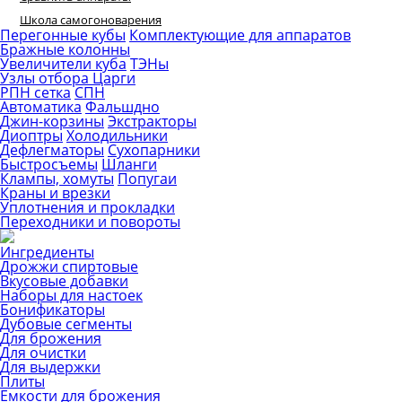
Школа самогоноварения
Перегонные кубы
Комплектующие для аппаратов
Бражные колонны
Увеличители куба
ТЭНы
Узлы отбора
Царги
РПН сетка
СПН
Автоматика
Фальшдно
Джин-корзины
Экстракторы
Диоптры
Холодильники
Дефлегматоры
Сухопарники
Быстросъемы
Шланги
Клампы, хомуты
Попугаи
Краны и врезки
Уплотнения и прокладки
Переходники и повороты
Ингредиенты
Дрожжи спиртовые
Вкусовые добавки
Наборы для настоек
Бонификаторы
Дубовые сегменты
Для брожения
Для очистки
Для выдержки
Плиты
Емкости для брожения