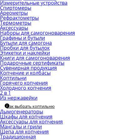
Измерительные устройства
Спиртомеры
Ареометры
Рефрактометры
Термометры
Аксессуары
Наборы для самогоноварения
Графины и бутыли
Бутыли для самогона
Пробки для бутылок
Этикетки и наклейки
Книги для самогоноварения
Подарочные сертификаты
Сувенирная продукция
Копчение и колбасы
Коптильни
Горячего копчения
Холодного копчения
2 в 1
Из нержавейки
Как выбрать коптильню
Дымогенераторы
Шкафы для копчения
Аксессуары для копчения
Мангалы и грили
Щепа для копчения
Традиционная