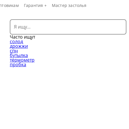
птовикам
Гарантия +
Мастер застолья
Часто ищут
солод
дрожжи
спн
бутылка
термометр
пробка