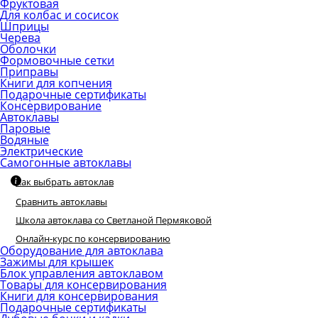
Фруктовая
Для колбас и сосисок
Шприцы
Черева
Оболочки
Формовочные сетки
Приправы
Книги для копчения
Подарочные сертификаты
Консервирование
Автоклавы
Паровые
Водяные
Электрические
Самогонные автоклавы
Как выбрать автоклав
Сравнить автоклавы
Школа автоклава со Светланой Пермяковой
Онлайн-курс по консервированию
Оборудование для автоклава
Зажимы для крышек
Блок управления автоклавом
Товары для консервирования
Книги для консервирования
Подарочные сертификаты