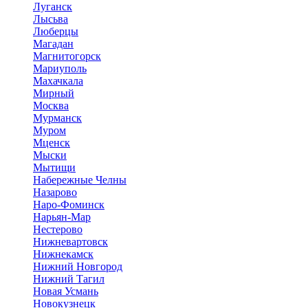
Луганск
Лысьва
Люберцы
Магадан
Магнитогорск
Мариуполь
Махачкала
Мирный
Москва
Мурманск
Муром
Мценск
Мыски
Мытищи
Набережные Челны
Назарово
Наро-Фоминск
Нарьян-Мар
Нестерово
Нижневартовск
Нижнекамск
Нижний Новгород
Нижний Тагил
Новая Усмань
Новокузнецк