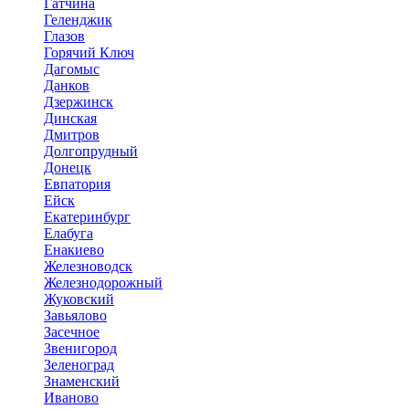
Гатчина
Геленджик
Глазов
Горячий Ключ
Дагомыс
Данков
Дзержинск
Динская
Дмитров
Долгопрудный
Донецк
Евпатория
Ейск
Екатеринбург
Елабуга
Енакиево
Железноводск
Железнодорожный
Жуковский
Завьялово
Засечное
Звенигород
Зеленоград
Знаменский
Иваново