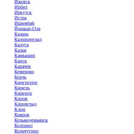
Ижевск
Ирбит
Иркутск
Истра
Ишимбай
Йошкар-Ола
Казань
Калининград
Калуга
Калья
Камышин
Канск
Карачев
Кемерово
Керчь
Кингисепп
Кинель
Киренск
Киров
Кировград
Клин
Ковров
Козьмодемьянск
Колпино
Кольчугино