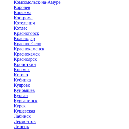
Комсомольск-на-Амуре
Королёв
Коряжма
Кострома
Котельнич
Котлас
Красногорск
Краснодар
Красное Село
Краснокаменск
Краснокамск
Красноярск
Кропоткин
Крымск
Кстово
Кубинка
Кудрово
Куйбышев
Курган
Курганинск
Курск
Кущевская
Лабинск
Лермонтов
Липецк