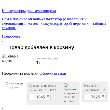
Хочу 2310 Тг
Калькуляторы для самогонщика
Вам в помощь: онлайн-калькулятор разбавления и
смешивания алкоголя, калкулятор второй перегонки, таблица
сахаров.
Подробнее
.
Товар добавлен в корзину
Количество:
шт.
Тг
Продолжить покупки
Оформить заказ
С ним часто
Дрожжи спиртовые
Бутыль 3 л
покупают:
ALCOTEC 48 Turbo
ДАМИЖАНА с
пробкой
.