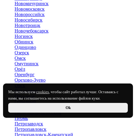
Новомичуринск
Новомосковск
Новороссийск
Новосибирск
Новотроицк
Новочебоксарск
Ногинск
Обнинск
Одинцово
Озерск
Омск
Омутнинск
Орёл
Оренбург
Орехово-Зуево
Орск
Останкино
Мы используем
cookies
, чтобы сайт работал лучше. Оставаясь с
Отрадное
нами, вы соглашаетесь на использование файлов куки.
Отрадный
Пенза
Ok
Переславль-Залесский
Пермь
Петрозаводск
Петропавловск
Петропавловск-Камчатский