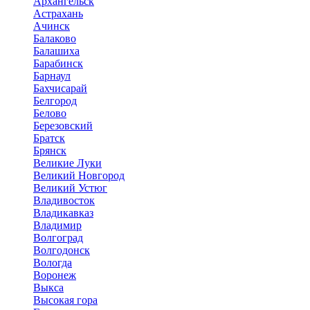
Архангельск
Астрахань
Ачинск
Балаково
Балашиха
Барабинск
Барнаул
Бахчисарай
Белгород
Белово
Березовский
Братск
Брянск
Великие Луки
Великий Новгород
Великий Устюг
Владивосток
Владикавказ
Владимир
Волгоград
Волгодонск
Вологда
Воронеж
Выкса
Высокая гора