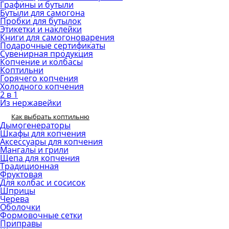
Графины и бутыли
Бутыли для самогона
Пробки для бутылок
Этикетки и наклейки
Книги для самогоноварения
Подарочные сертификаты
Сувенирная продукция
Копчение и колбасы
Коптильни
Горячего копчения
Холодного копчения
2 в 1
Из нержавейки
Как выбрать коптильню
Дымогенераторы
Шкафы для копчения
Аксессуары для копчения
Мангалы и грили
Щепа для копчения
Традиционная
Фруктовая
Для колбас и сосисок
Шприцы
Черева
Оболочки
Формовочные сетки
Приправы