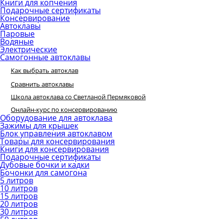
Книги для копчения
Подарочные сертификаты
Консервирование
Автоклавы
Паровые
Водяные
Электрические
Самогонные автоклавы
Как выбрать автоклав
Сравнить автоклавы
Школа автоклава со Светланой Пермяковой
Онлайн-курс по консервированию
Оборудование для автоклава
Зажимы для крышек
Блок управления автоклавом
Товары для консервирования
Книги для консервирования
Подарочные сертификаты
Дубовые бочки и кадки
Бочонки для самогона
5 литров
10 литров
15 литров
20 литров
30 литров