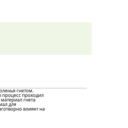
оленья гнетом.
бы процесс проходил
 материал гнета
иал для
аготворно влияет на