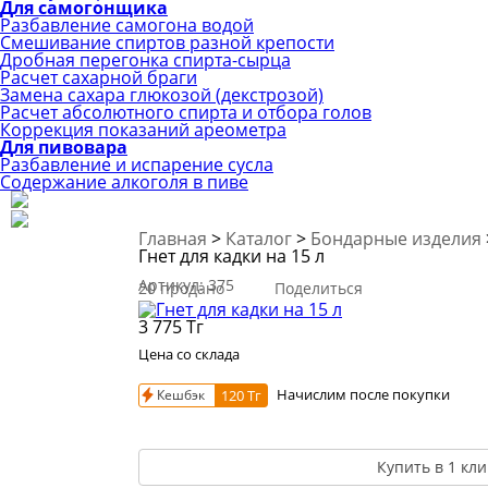
Для самогонщика
Разбавление самогона водой
Смешивание спиртов разной крепости
Дробная перегонка спирта-сырца
Расчет сахарной браги
Замена сахара глюкозой (декстрозой)
Расчет абсолютного спирта и отбора голов
Коррекция показаний ареометра
Для пивовара
Разбавление и испарение сусла
Содержание алкоголя в пиве
Главная
>
Каталог
>
Бондарные изделия
Гнет для кадки на 15 л
Артикул:
375
20 продано
Поделиться
3 775
Тг
Цена со склада
Начислим после покупки
Кешбэк
120 Тг
Купить в 1 кли