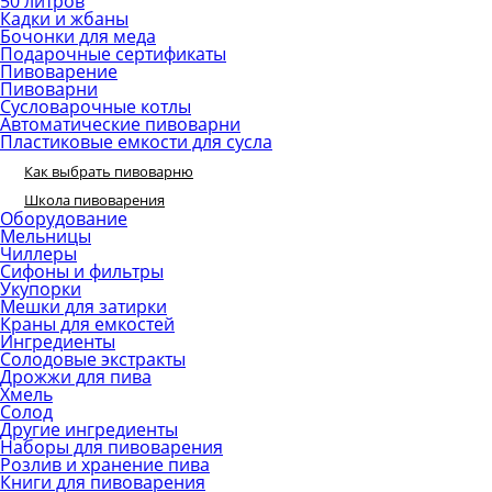
50 литров
Кадки и жбаны
Бочонки для меда
Подарочные сертификаты
Пивоварение
Пивоварни
Сусловарочные котлы
Автоматические пивоварни
Пластиковые емкости для сусла
Как выбрать пивоварню
Школа пивоварения
Оборудование
Мельницы
Чиллеры
Сифоны и фильтры
Укупорки
Мешки для затирки
Краны для емкостей
Ингредиенты
Солодовые экстракты
Дрожжи для пива
Хмель
Солод
Другие ингредиенты
Наборы для пивоварения
Розлив и хранение пива
Книги для пивоварения