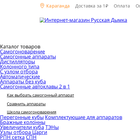
Караганда
Доставка за 1₽
Оплата
О
Каталог товаров
Самогоноварение
Самогонные аппараты
Дистилляторы
Колонного типа
С узлом отбора
Автоматические
Аппараты без куба
Самогонные автоклавы 2 в 1
Как выбрать самогонный аппарат
Сравнить аппараты
Школа самогоноварения
Перегонные кубы
Комплектующие для аппаратов
Бражные колонны
Увеличители куба
ТЭНы
Узлы отбора
Царги
РПН сетка
СПН