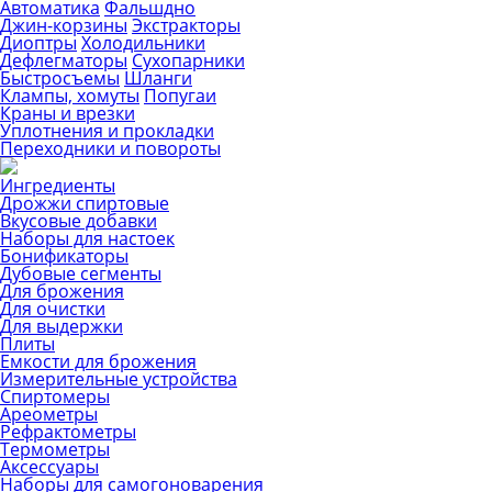
Автоматика
Фальшдно
Джин-корзины
Экстракторы
Диоптры
Холодильники
Дефлегматоры
Сухопарники
Быстросъемы
Шланги
Клампы, хомуты
Попугаи
Краны и врезки
Уплотнения и прокладки
Переходники и повороты
Ингредиенты
Дрожжи спиртовые
Вкусовые добавки
Наборы для настоек
Бонификаторы
Дубовые сегменты
Для брожения
Для очистки
Для выдержки
Плиты
Емкости для брожения
Измерительные устройства
Спиртомеры
Ареометры
Рефрактометры
Термометры
Аксессуары
Наборы для самогоноварения