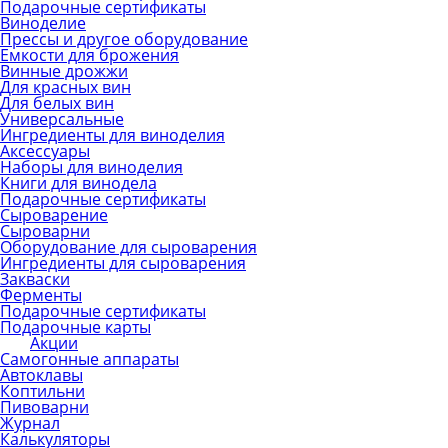
Подарочные сертификаты
Виноделие
Прессы и другое оборудование
Емкости для брожения
Винные дрожжи
Для красных вин
Для белых вин
Универсальные
Ингредиенты для виноделия
Аксессуары
Наборы для виноделия
Книги для винодела
Подарочные сертификаты
Сыроварение
Сыроварни
Оборудование для сыроварения
Ингредиенты для сыроварения
Закваски
Ферменты
Подарочные сертификаты
Подарочные карты
Акции
Самогонные аппараты
Автоклавы
Коптильни
Пивоварни
Журнал
Калькуляторы