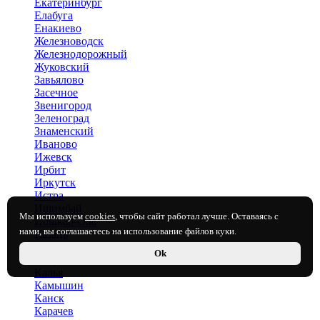
Екатеринбург
Елабуга
Енакиево
Железноводск
Железнодорожный
Жуковский
Завьялово
Засечное
Звенигород
Зеленоград
Знаменский
Иваново
Ижевск
Ирбит
Иркутск
Истра
Ишимбай
Мы используем
cookies
, чтобы сайт работал лучше. Оставаясь с
Йошкар-Ола
нами, вы соглашаетесь на использование файлов куки.
Казань
Калининград
Ok
Калуга
Калья
Камышин
Канск
Карачев