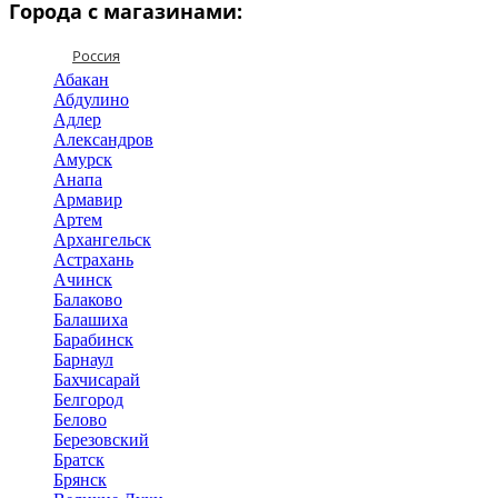
Города с магазинами:
Россия
Абакан
Абдулино
Адлер
Александров
Амурск
Анапа
Армавир
Артем
Архангельск
Астрахань
Ачинск
Балаково
Балашиха
Барабинск
Барнаул
Бахчисарай
Белгород
Белово
Березовский
Братск
Брянск