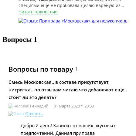
специями ещё не пробовала.Делаю варёную из
свинины.Половину измельчаю на мясорубке со
Читать полностью
средней решеткой, вторую половину режу ножом
или на мясорубке с решеткой с самыми крупными
отверстиями.Добавляю приправу из расчета 5гр
на 1кг фарша и нитритную соль 15 гр.Варю или в
Вопросы
1
кастрюле или в духовке до 73 градусов внутри
продукта.Очень вкусно получается
Вопросы по товару
1
Смесь Московская.. в составе присутствует
нитритка.. по отзывам читаю что добавляют еще..
стоит ли это делать?
Геннадий
31 марта 2023 г. 20:08
Ответить
Добрый день! Зависит от ваших вкусовых
предпочтений. Данная приправа