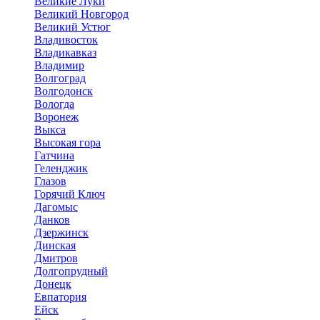
Великие Луки
Великий Новгород
Великий Устюг
Владивосток
Владикавказ
Владимир
Волгоград
Волгодонск
Вологда
Воронеж
Выкса
Высокая гора
Гатчина
Геленджик
Глазов
Горячий Ключ
Дагомыс
Данков
Дзержинск
Динская
Дмитров
Долгопрудный
Донецк
Евпатория
Ейск