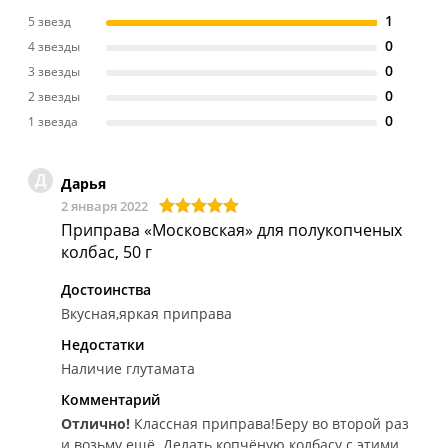
1
5 звезд
0
4 звезды
0
3 звезды
0
2 звезды
0
1 звезда
Д
Дарья
2 января 2022
Приправа «Московская» для полукопченых
колбас, 50 г
Достоинства
Вкусная,яркая приправа
Недостатки
Наличие глутамата
Комментарий
Отлично!
Классная приправа!Беру во второй раз
и возьму ещё. Делать копчёную колбасу с этими