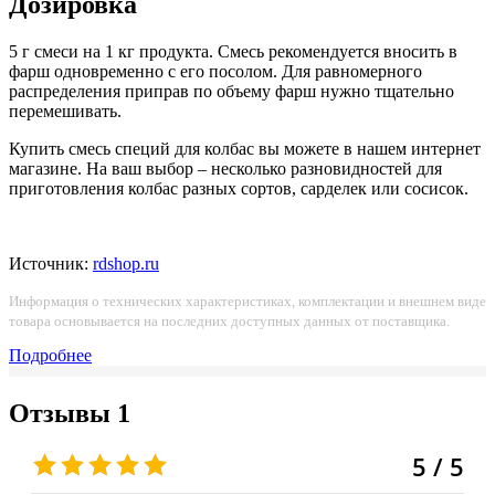
Дозировка
5 г смеси на 1 кг продукта. Смесь рекомендуется вносить в
фарш одновременно с его посолом. Для равномерного
распределения приправ по объему фарш нужно тщательно
перемешивать.
Купить смесь специй для колбас вы можете в нашем интернет
магазине. На ваш выбор – несколько разновидностей для
приготовления колбас разных сортов, сарделек или сосисок.
Источник:
rdshop.ru
Информация о технических характеристиках, комплектации и внешнем виде
товара основывается на последних доступных данных от поставщика.
Подробнее
Отзывы
1
5 / 5